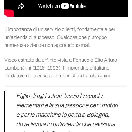
L’importanza di un servizio clienti, fondamentale per
un’azienda di successo. Qualcosa che putroppo
numerose aziende non apprendono mai.
Video estratto da un’intervista a Ferruccio Elio Arturo
Lamborghini (1916–1993), l’imprenditore italiano,
fondatore della casa automobilistica Lamborghini.
Figlio di agricoltori, lascia le scuole
elementari e la sua passione per i motori
e per le macchine lo porta a Bologna,
dove lavora in un’azienda che revisiona