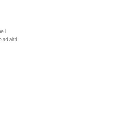
e i
 ad altri