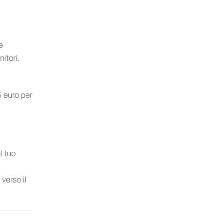
e
nitori.
5 euro per
l tuo
l
 verso il